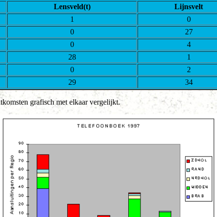
Lensveld(t)
Lijnsvelt
1
0
0
27
0
4
28
1
0
2
29
34
omsten grafisch met elkaar vergelijkt.