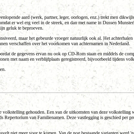
nlopende aard (werk, partner, leger, oorlogen, enz.) trekt men dikwijl
 omdat er wel erg veel in de streek, en dan met name in Dussen Munsterk
ijn geluk te beproeven.
ensiveerd, maar het gebeurde vroeger natuurlijk ook al. Het achterhale
kunnen verschaffen over het voorkomen van achternamen in Nederland.
 doordat de gegevens ervan nu ook op CD-Rom staan en middels de compu
onen met naam en verblijfplaats geregistreerd, bijvoorbeeld tijdens volk
en.
 volkstelling gehouden. Een van de uitkomsten van deze volkstelling w
 Repertorium van Familienamen. Deze vastlegging is geschied per prov
ijnsvelt niet meer voor te komen. Van de nog bestaande varianten werd 'n