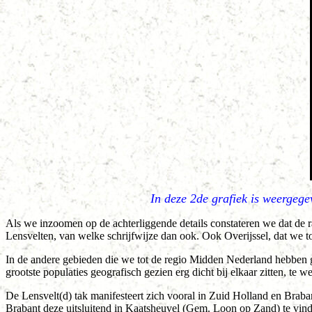
In deze 2de grafiek is weergeg
Als we inzoomen op de achterliggende details constateren we dat de 
Lensvelten, van welke schrijfwijze dan ook. Ook Overijssel, dat we 
In de andere gebieden die we tot de regio Midden Nederland hebben ge
grootste populaties geografisch gezien erg dicht bij elkaar zitten, te
De Lensvelt(d) tak manifesteert zich vooral in Zuid Holland en Brab
Brabant deze uitsluitend in Kaatsheuvel (Gem. Loon op Zand) te vind