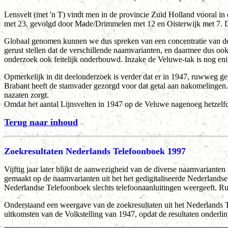
Lensvelt (met 'n T) vindt men in de provincie Zuid Holland vooral i
met 23, gevolgd door Made/Drimmelen met 12 en Oisterwijk met 7. D
Globaal genomen kunnen we dus spreken van een concentratie van de
gerust stellen dat de verschillende naamvarianten, en daarmee dus ook
onderzoek ook feitelijk onderbouwd. Inzake de Veluwe-tak is nog eni
Opmerkelijk in dit deelonderzoek is verder dat er in 1947, ruwweg g
Brabant heeft de stamvader gezorgd voor dat getal aan nakomelingen.
nazaten zorgt.
Omdat het aantal Lijnsvelten in 1947 op de Veluwe nagenoeg hetzelfde a
Terug naar inhoud
Zoekresultaten Nederlands Telefoonboek 1997
Vijftig jaar later blijkt de aanwezigheid van de diverse naamvarianten
gemaakt op de naamvarianten uit het het gedigitaliseerde Nederlands
Nederlandse Telefoonboek slechts telefoonaanluitingen weergeeft. Ru
Onderstaand een weergave van de zoekresultaten uit het Nederlands Te
uitkomsten van de Volkstelling van 1947, opdat de resultaten onderlin