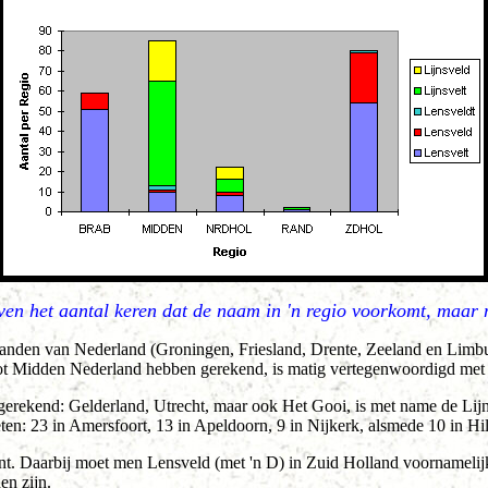
even het aantal keren dat de naam in 'n regio voorkomt, maa
randen van Nederland (Groningen, Friesland, Drente, Zeeland en Limbur
tot Midden Nederland hebben gerekend, is matig vertegenwoordigd met s
rekend: Gelderland, Utrecht, maar ook Het Gooi, is met name de Lijnsv
 weten: 23 in Amersfoort, 13 in Apeldoorn, 9 in Nijkerk, alsmede 10 in 
ant. Daarbij moet men Lensveld (met 'n D) in Zuid Holland voornameli
en zijn.