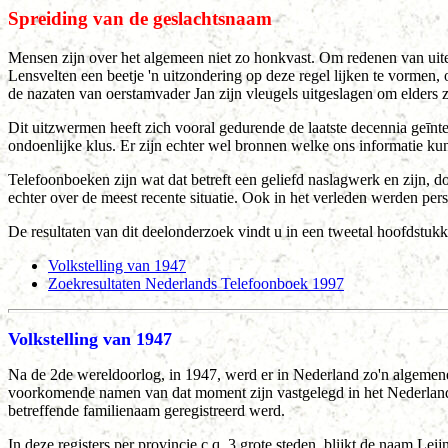
Spreiding van de geslachtsnaam
Mensen zijn over het algemeen niet zo honkvast. Om redenen van uitee
Lensvelten een beetje 'n uitzondering op deze regel lijken te vormen,
de nazaten van oerstamvader Jan zijn vleugels uitgeslagen om elders z
Dit uitzwermen heeft zich vooral gedurende de laatste decennia geīnt
ondoenlijke klus. Er zijn echter wel bronnen welke ons informatie 
Telefoonboeken zijn wat dat betreft een geliefd naslagwerk en zijn,
echter over de meest recente situatie. Ook in het verleden werden pers
De resultaten van dit deelonderzoek vindt u in een tweetal hoofdstukk
Volkstelling van 1947
Zoekresultaten Nederlands Telefoonboek 1997
Volkstelling van 1947
Na de 2de wereldoorlog, in 1947, werd er in Nederland zo'n algemene
voorkomende namen van dat moment zijn vastgelegd in het Nederlands
betreffende familienaam geregistreerd werd.
In deze registers per provincie c.q. 3 grote steden, blijkt de naam Le