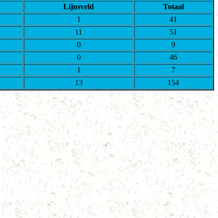
Lijnsveld
Totaal
1
41
11
51
0
9
0
46
1
7
13
154