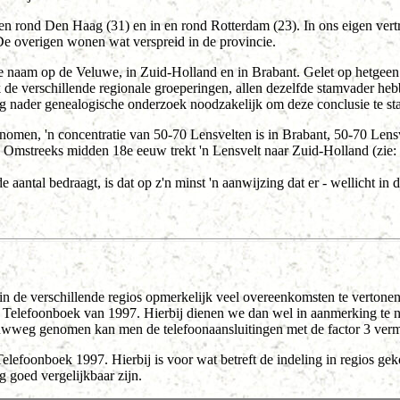
n en rond Den Haag (31) en in en rond Rotterdam (23). In ons eigen ve
e overigen wonen wat verspreid in de provincie.
 naam op de Veluwe, in Zuid-Holland en in Brabant. Gelet op hetgeen
 de verschillende regionale groeperingen, allen dezelfde stamvader heb
g nader genealogische onderzoek noodzakelijk om deze conclusie te st
enomen, 'n concentratie van 50-70 Lensvelten is in Brabant, 50-70 Lens
 Omstreeks midden 18e eeuw trekt 'n Lensvelt naar Zuid-Holland (zie: 
antal bedraagt, is dat op z'n minst 'n aanwijzing dat er - wellicht in d
 in de verschillende regios opmerkelijk veel overeenkomsten te vertonen 
e Telefoonboek van 1997. Hierbij dienen we dan wel in aanmerking te n
wweg genomen kan men de telefoonaansluitingen met de factor 3 vermen
lefoonboek 1997. Hierbij is voor wat betreft de indeling in regios gek
g goed vergelijkbaar zijn.