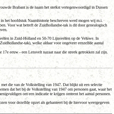
rtrouwde Brabant is de naam het sterkst vertegenwoordigd in Dussen
 in het hoofdstuk Naamhistorie beschreven werd mogen wij m.i.
ben. Voor wat betreft de Zuidhollandse-tak is dit door genealogisch
aven.
velten in Zuid-Holland en 50-70 Lijnsvelten op de Veluwe. In
Zuidhollandse-tak), welke aldaar voor ongeveer eenzelfde aantal
e 17e eeuw - een Lensvelt nazaat naar die streek getrokken zal zijn.
met die van de Volkstelling van 1947. Dat blijkt uit een selectie
emen dat het bij de Volkstelling van 1947 om personen gaat, waar het
igvuldigen om een indicatie te krijgen omtrent het aantal personen.
ozen voor dezelfde opzet als gehanteert bij de hiervoor weergegeven