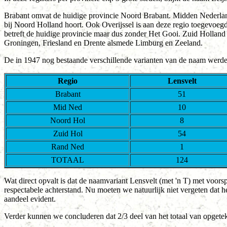
Brabant omvat de huidige provincie Noord Brabant. Midden Nederland 
bij Noord Holland hoort. Ook Overijssel is aan deze regio toegevoeg
betreft de huidige provincie maar dus zonder Het Gooi. Zuid Holland 
Groningen, Friesland en Drente alsmede Limburg en Zeeland.
De in 1947 nog bestaande verschillende varianten van de naam werden
Regio
Lensvelt
Brabant
51
Mid Ned
10
Noord Hol
8
Zuid Hol
54
Rand Ned
1
TOTAAL
124
Wat direct opvalt is dat de naamvariant Lensvelt (met 'n T) met voor
respectabele achterstand. Nu moeten we natuurlijk niet vergeten dat het
aandeel evident.
Verder kunnen we concluderen dat 2/3 deel van het totaal van opgete