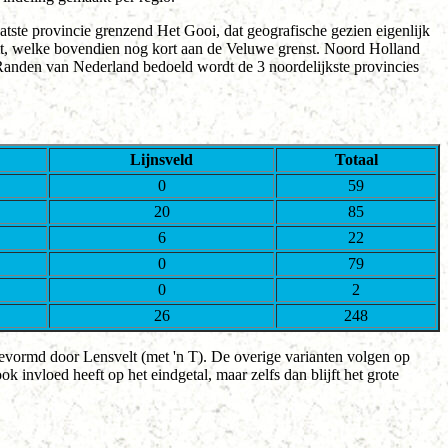
ste provincie grenzend Het Gooi, dat geografische gezien eigenlijk
omt, welke bovendien nog kort aan de Veluwe grenst. Noord Holland
 Randen van Nederland bedoeld wordt de 3 noordelijkste provincies
Lijnsveld
Totaal
0
59
20
85
6
22
0
79
0
2
26
248
gevormd door Lensvelt (met 'n T). De overige varianten volgen op
ok invloed heeft op het eindgetal, maar zelfs dan blijft het grote