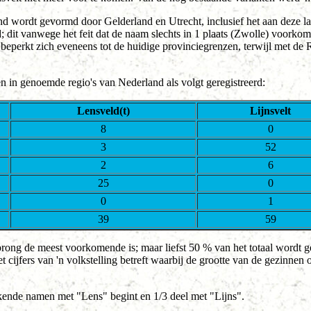
wordt gevormd door Gelderland en Utrecht, inclusief het aan deze laat
d; dit vanwege het feit dat de naam slechts in 1 plaats (Zwolle) voork
beperkt zich eveneens tot de huidige provinciegrenzen, terwijl met de
 in genoemde regio's van Nederland als volgt geregistreerd:
Lensveld(t)
Lijnsvelt
8
0
3
52
2
6
25
0
0
1
39
59
sprong de meest voorkomende is; maar liefst 50 % van het totaal wordt 
 cijfers van 'n volkstelling betreft waarbij de grootte van de gezinnen o
kende namen met "Lens" begint en 1/3 deel met "Lijns".